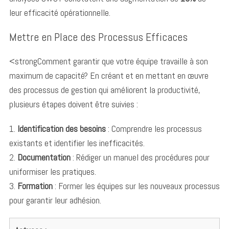
leur efficacité opérationnelle.
Mettre en Place des Processus Efficaces
<strongComment garantir que votre équipe travaille à son
maximum de capacité? En créant et en mettant en œuvre
des processus de gestion qui améliorent la productivité,
plusieurs étapes doivent être suivies :
1.
Identification des besoins
: Comprendre les processus
existants et identifier les inefficacités.
S
e
2.
Documentation
: Rédiger un manuel des procédures pour
a
uniformiser les pratiques.
r
3.
Formation
: Former les équipes sur les nouveaux processus
c
pour garantir leur adhésion.
h
f
o