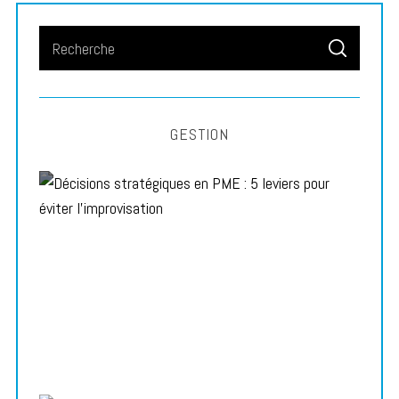
S
S
e
E
A
a
R
C
H
r
GESTION
c
h
f
o
r
Décisions stratégiques en PME : 5 leviers pour éviter
:
l’improvisation