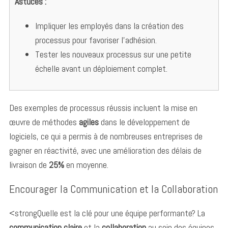
Astuces :
r
:
Impliquer les employés dans la création des
processus pour favoriser l’adhésion.
Tester les nouveaux processus sur une petite
échelle avant un déploiement complet.
Des exemples de processus réussis incluent la mise en
œuvre de méthodes
agiles
dans le développement de
logiciels, ce qui a permis à de nombreuses entreprises de
gagner en réactivité, avec une amélioration des délais de
livraison de
25%
en moyenne.
Encourager la Communication et la Collaboration
<strongQuelle est la clé pour une équipe performante? La
communication claire
et la
collaboration
au sein des équipes